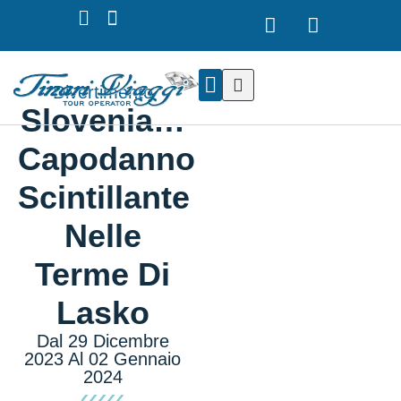
Divertimento
Slovenia…
I NOSTRI TOUR
NOLEGGIO PULLMAN
Capodanno
Scintillante
Nelle
Terme Di
Lasko
Dal 29 Dicembre
2023 Al 02 Gennaio
2024