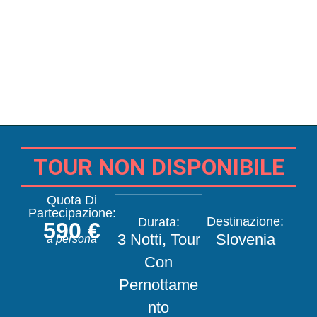
TOUR NON DISPONIBILE
Quota Di
Partecipazione:
Destinazione:
Durata:
590 €
3 Notti
,
Tour
Slovenia
a persona
Con
Pernottame
Nto