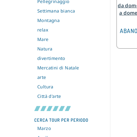
Pellegrinaggio
da dome
Settimana bianca
a dome
Montagna
relax
ABANO
Mare
Natura
divertimento
Mercatini di Natale
arte
Cultura
Città d'arte
CERCA TOUR PER PERIODO
Marzo