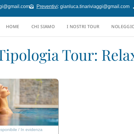
aggi@gmail.com
Preventivi
: gianluca.tinariviaggi@gmail.com
HOME
CHI SIAMO
I NOSTRI TOUR
NOLEGGI
Tipologia Tour: Rela
isponibile
/
In evidenza