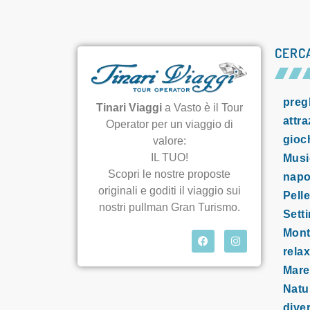
CERC
preg
Tinari Viaggi
a Vasto è il Tour
attra
Operator per un viaggio di
gioc
valore:
IL TUO!
Musi
Scopri le nostre proposte
napo
originali e goditi il viaggio sui
Pell
nostri pullman Gran Turismo.
Sett
Mon
relax
Mare
Natu
dive