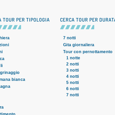
A TOUR PER TIPOLOGIA
CERCA TOUR PER DURAT
hiera
7 notti
zioni
Gita giornaliera
hi
Tour con pernottamento
1 notte
ca
2 notti
li
3 notti
egrinaggio
4 notti
imana bianca
5 notti
tagna
6 notti
7 notti
ra
rtimento