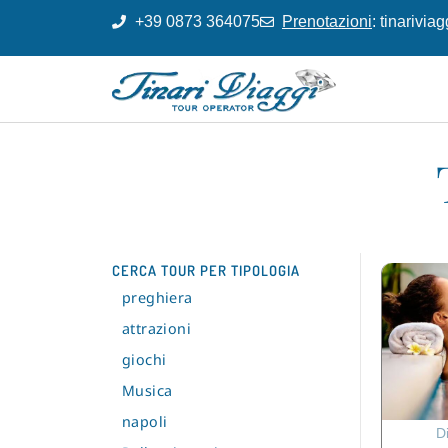
+39 0873 364075
Prenotazioni
: tinarivi
CERCA TOUR PER TIPOLOGIA
preghiera
attrazioni
giochi
Musica
napoli
D