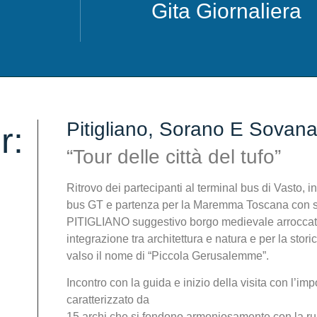
Gita Giornaliera
Pitigliano, Sorano E Sovan
r:
“Tour delle città del tufo”
Ritrovo dei partecipanti al terminal bus di Vasto, i
bus GT e partenza per la Maremma Toscana con sost
PITIGLIANO suggestivo borgo medievale arroccato s
integrazione tra architettura e natura e per la sto
valso il nome di “Piccola Gerusalemme”.
Incontro con la guida e inizio della visita con l’i
caratterizzato da
15 archi che si fondono armoniosamente con la r