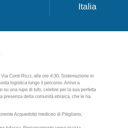
Italia
a
n Via Conti Ricci, alle ore 4:30. Sistemazione in
a logistica lungo il percorso. Arrivo a
u una rupe di tufo, celebre per la sua perfetta
rica presenza della comunità ebraica, che le ha
mponente Acquedotto mediceo di Pitigliano,
upe tufacea. Proseguimento verso piazza