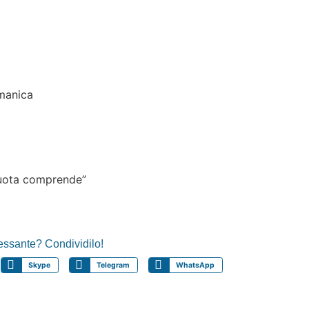
manica
 quota comprende”
ressante? Condividilo!
Skype
Telegram
WhatsApp