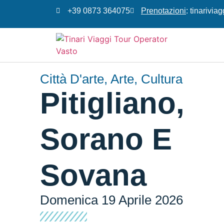
+39 0873 364075
Prenotazioni
: tinarivi
Città D'arte
,
Arte
,
Cultura
Pitigliano,
Sorano E
Sovana
Domenica 19 Aprile 2026