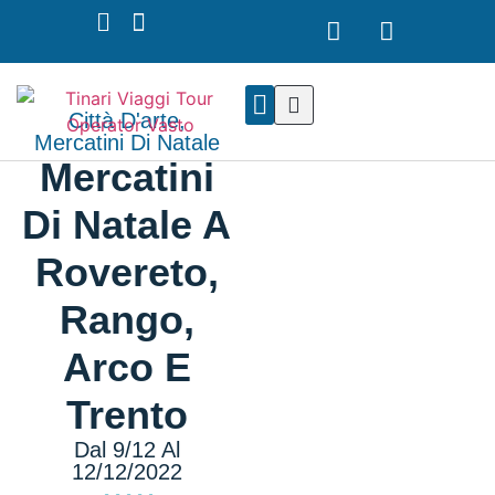
Città D'arte
,
Mercatini Di Natale
I NOSTRI TOUR
NOLEGGIO PULLMAN
Mercatini
Di Natale A
Rovereto,
Rango,
Arco E
Trento
Dal 9/12 Al
12/12/2022