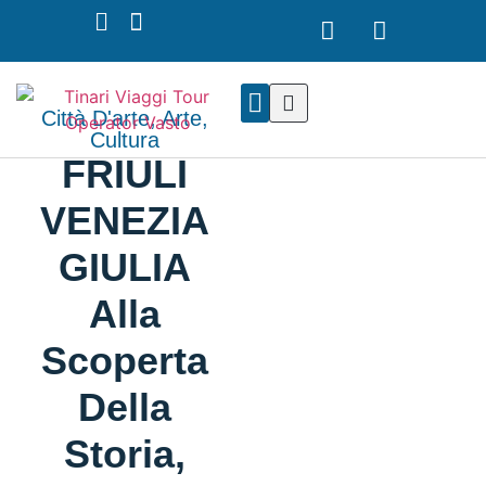
Città D'arte
,
Arte
,
Cultura
I NOSTRI TOUR
NOLEGGIO PULLMAN
FRIULI
VENEZIA
GIULIA
Alla
Scoperta
Della
Storia,