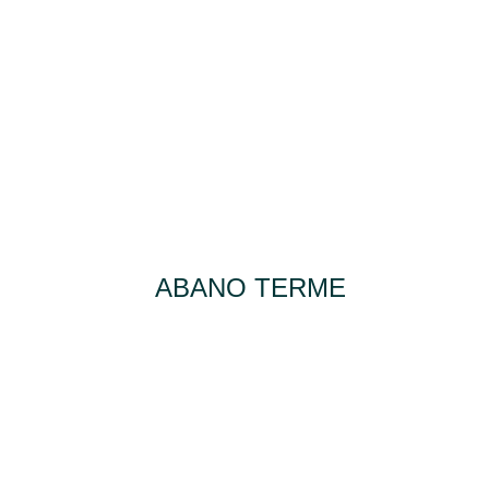
ABANO TERME
DA DOMENICA 20 SETTEMBRE
2026 A DOMENICA 27
SETTEMBRE 2026