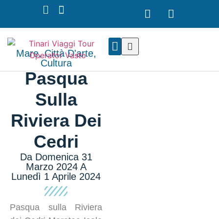
Mare
,
Città D'arte
,
Cultura
I NOSTRI TOUR
NOLEGGIO PULLMAN
Pasqua
Sulla
Riviera Dei
Cedri
Da Domenica 31
Marzo 2024 A
Lunedì 1 Aprile 2024
Pasqua sulla Riviera