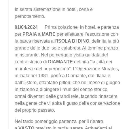
In serata sistemazione in hotel, cena e
pernottamento.
01/04/2024
Prima colazione in hotel, e partenza
per
PRAIA a MARE
per effettuare l’escursione con
la barca riservata all’
ISOLA DI DINO
, definita la più
grande delle due isole calabresi. Al termine pranzo
in ristorante. Nel pomeriggio visita guidata del
centro storico di
DIAMANTE
definita “la città dei
murales e del peperoncino”. L’Operazione Murales,
iniziata nel 1981, portò a Diamante, dall’Italia e
dall’Estero, ottantatre pittori, che nel mese di giugno
iniziarono a dipingere i muri del centro storico,
ormai diventati delle grandi tele, facendo rinascere
nella gente che vi abita il gusto della conservazione
del proprio passato.
Nel tardo pomeriggio partenza per il rientro
a
VASTO
previsto in tarda serata. Arrivederci al